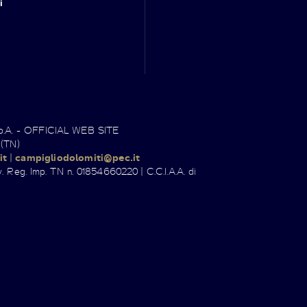
i
.p.A. - OFFICIAL WEB SITE
 (TN)
it
|
campigliodolomiti@pec.it
. Reg. Imp. TN n. 01854660220 | C.C.I.A.A. di