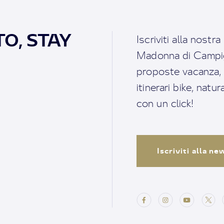
O, STAY
Iscriviti alla nostr
Madonna di Campigl
proposte vacanza, i 
itinerari bike, natu
con un click!
Iscriviti alla n