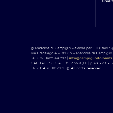
Credit
© Madonna di Campiglio Azienda per il Turismo S
Via Pradalago 4 – 38086 – Madonna di Campiglio
Tel +39 0465 447501 |
info@campigliodolomiti.
CAPITALE SOCIALE € 216.970,00 | p. iva - c.f. - i.v
TN R.E.A. n. 0182581 | © All rights reserved