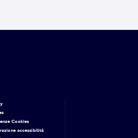
cy
es
renze Cookies
razione accessibilità