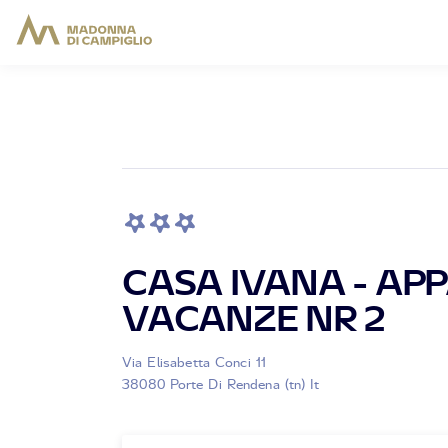
CASA IVANA - AP
VACANZE NR 2
Via Elisabetta Conci 11
38080 Porte Di Rendena (tn) It