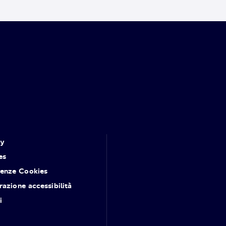
cy
es
renze Cookies
razione accessibilità
i