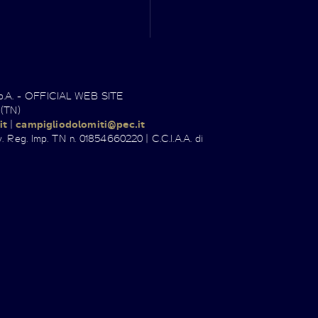
.p.A. - OFFICIAL WEB SITE
 (TN)
it
|
campigliodolomiti@pec.it
. Reg. Imp. TN n. 01854660220 | C.C.I.A.A. di