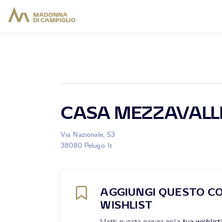
CASA MEZZAVALL
Via Nazionale, 53
38080 Pelugo It
AGGIUNGI QUESTO C
WISHLIST
Metti questa pagina nella
tua wishlist