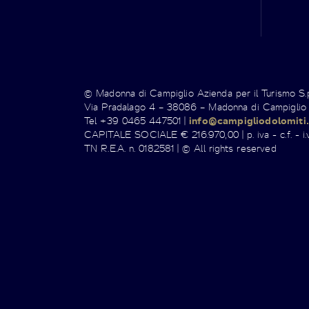
© Madonna di Campiglio Azienda per il Turismo S
Via Pradalago 4 – 38086 – Madonna di Campiglio
Tel +39 0465 447501 |
info@campigliodolomiti.
CAPITALE SOCIALE € 216.970,00 | p. iva - c.f. - i.v
TN R.E.A. n. 0182581 | © All rights reserved