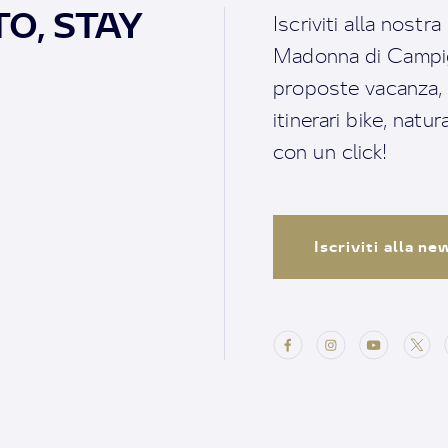
O, STAY
Iscriviti alla nostr
Madonna di Campigl
proposte vacanza, i 
itinerari bike, natu
con un click!
Iscriviti alla n