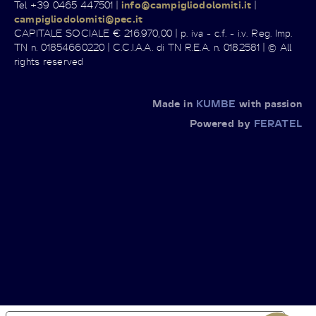
Tel +39 0465 447501 |
info@campigliodolomiti.it
|
campigliodolomiti@pec.it
CAPITALE SOCIALE € 216.970,00 | p. iva - c.f. - i.v. Reg. Imp.
TN n. 01854660220 | C.C.I.A.A. di TN R.E.A. n. 0182581 | © All
rights reserved
Made in
KUMBE
with passion
Powered by
FERATEL