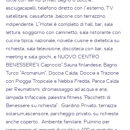
asciugacapelli, telefono diretto con l´esterno, TV
satellitare, cassaforte ,balcone con terrazzino
indipendente. L´Hotel è completo di hall, bar, sala
lettura, soggiorno con caminetto, sala ristorante con
cucina tipica, nazionale, novelle cusine e dietetica su
richiesta, sala televisione, discoteca con bar, sala
meeting e sala giochi, e NUOVO CENTRO
BENESSERE"il Capriccio" Sauna finlandese, Bagno
Turco "Aromarium", Doccia Calda, Doccia a Trazione
con Pioggia Tropicale e Nebbia Fredda, Panca Calda
per Reumatismi, idromassaggio ad acqua e aria,
lampada trifacciale, palestra fitness "Pacchetti di
Benessere su richiesta" . Giardino Privato, terrazza
solarium,ascensore, parcheggio privato, su richiesta
anche coperto . Ambiente familiare. Pulmino per
raggiungere gli impianti di risalita a 400 m gratuito e