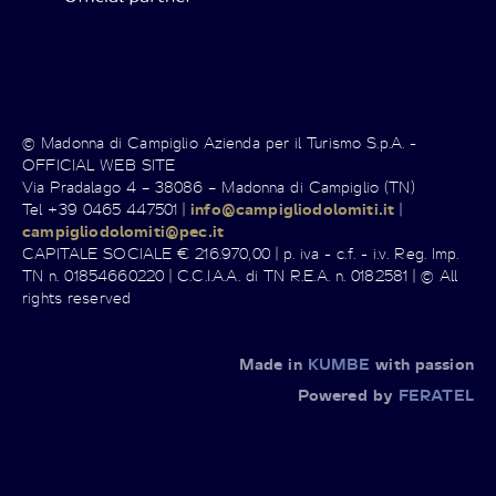
© Madonna di Campiglio Azienda per il Turismo S.p.A. -
OFFICIAL WEB SITE
Via Pradalago 4 – 38086 – Madonna di Campiglio (TN)
Tel +39 0465 447501 |
info@campigliodolomiti.it
|
campigliodolomiti@pec.it
CAPITALE SOCIALE € 216.970,00 | p. iva - c.f. - i.v. Reg. Imp.
TN n. 01854660220 | C.C.I.A.A. di TN R.E.A. n. 0182581 | © All
rights reserved
Made in
KUMBE
with passion
Powered by
FERATEL