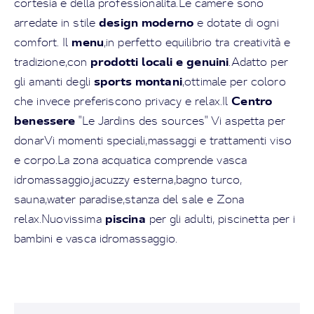
cortesia e della professionalità.Le camere sono
design moderno
arredate in stile
e dotate di ogni
menu
comfort. Il
,in perfetto equilibrio tra creatività e
prodotti locali e genuini
tradizione,con
.Adatto per
sports montani
gli amanti degli
,ottimale per coloro
Centro
che invece preferiscono privacy e relax.Il
benessere
"Le Jardins des sources" Vi aspetta per
donarVi momenti speciali,massaggi e trattamenti viso
e corpo.La zona acquatica comprende vasca
idromassaggio,jacuzzy esterna,bagno turco,
sauna,water paradise,stanza del sale e Zona
piscina
relax.Nuovissima
per gli adulti, piscinetta per i
bambini e vasca idromassaggio.