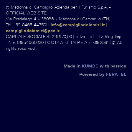
© Madonna di Campiglio Azienda per il Turismo S.p.A. -
OFFICIAL WEB SITE
Via Pradalago 4 – 38086 – Madonna di Campiglio (TN)
Tel +39 0465 447501 |
info@campigliodolomiti.it
|
campigliodolomiti@pec.it
CAPITALE SOCIALE € 216.970,00 | p. iva - c.f. - i.v. Reg. Imp.
TN n. 01854660220 | C.C.I.A.A. di TN R.E.A. n. 0182581 | © All
rights reserved
Made in
KUMBE
with passion
Powered by
FERATEL