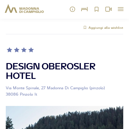
Aggiungi alla wishlist
DESIGN OBEROSLER
HOTEL
Via Monte Spinale, 27 Madonna Di Campiglio (pinzolo)
38086 Pinzolo It