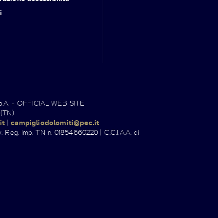
i
.p.A. - OFFICIAL WEB SITE
 (TN)
it
|
campigliodolomiti@pec.it
. Reg. Imp. TN n. 01854660220 | C.C.I.A.A. di