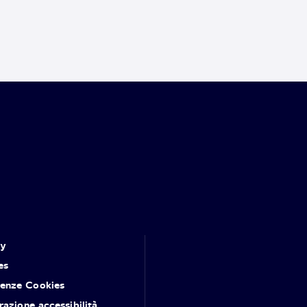
cy
es
renze Cookies
razione accessibilità