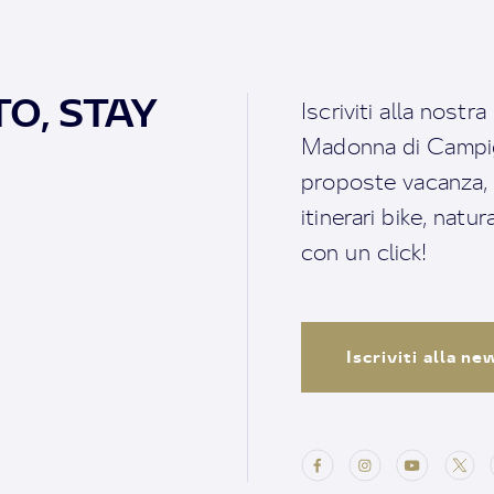
O, STAY
Iscriviti alla nostr
Madonna di Campigl
proposte vacanza, i 
itinerari bike, natu
con un click!
Iscriviti alla n