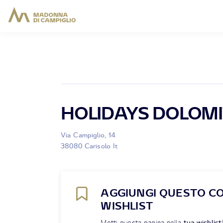
HOLIDAYS DOLOMI
Via Campiglio, 14
38080 Carisolo It
AGGIUNGI QUESTO C
WISHLIST
Metti questa pagina nella
tua wishlist