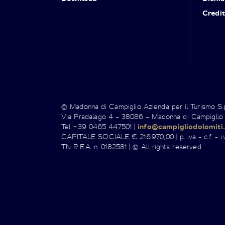
Credit
© Madonna di Campiglio Azienda per il Turismo S
Via Pradalago 4 – 38086 – Madonna di Campiglio
Tel +39 0465 447501 |
info@campigliodolomiti.
CAPITALE SOCIALE € 216.970,00 | p. iva - c.f. - i.v
TN R.E.A. n. 0182581 | © All rights reserved