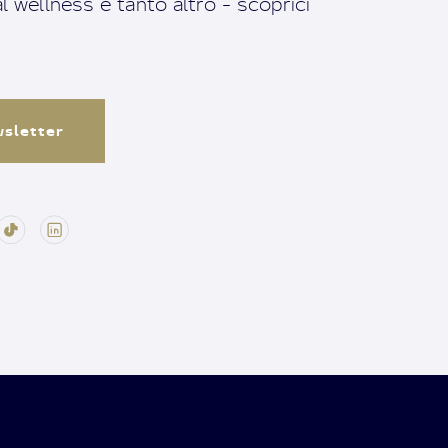
ral wellness e tanto altro - scoprici
ewsletter