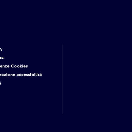
cy
es
renze Cookies
razione accessibilità
i