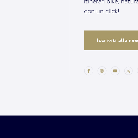
itinerari bike, natu
con un click!
Iscriviti alla n