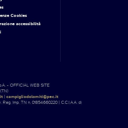
es
renze Cookies
razione accessibilità
i
.p.A. - OFFICIAL WEB SITE
 (TN)
it
|
campigliodolomiti@pec.it
. Reg. Imp. TN n. 01854660220 | C.C.I.A.A. di