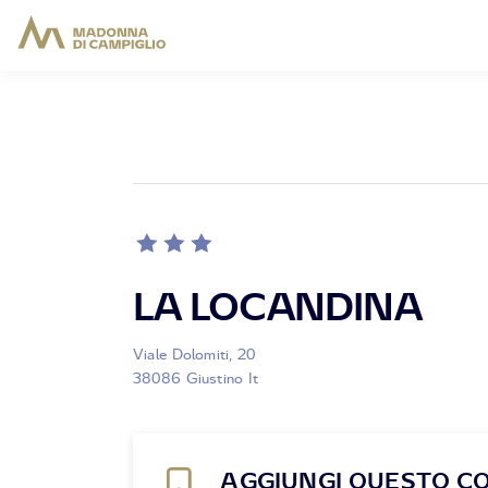
LA LOCANDINA
Viale Dolomiti, 20
38086 Giustino It
AGGIUNGI QUESTO C