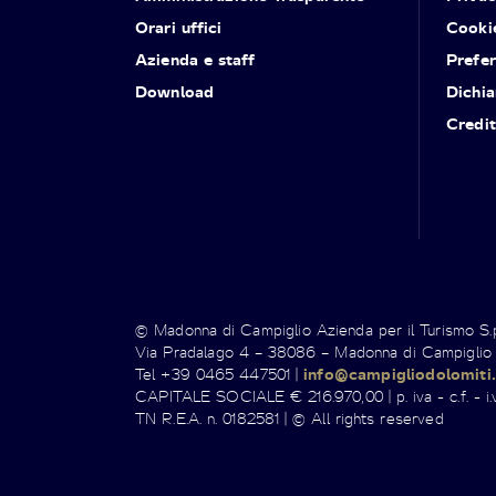
Orari uffici
Cooki
Azienda e staff
Prefe
Download
Dichia
Credit
© Madonna di Campiglio Azienda per il Turismo S
Via Pradalago 4 – 38086 – Madonna di Campiglio
Tel +39 0465 447501 |
info@campigliodolomiti.
CAPITALE SOCIALE € 216.970,00 | p. iva - c.f. - i.v
TN R.E.A. n. 0182581 | © All rights reserved