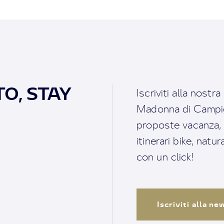
O, STAY
Iscriviti alla nostr
Madonna di Campigl
proposte vacanza, i 
itinerari bike, natu
con un click!
Iscriviti alla n