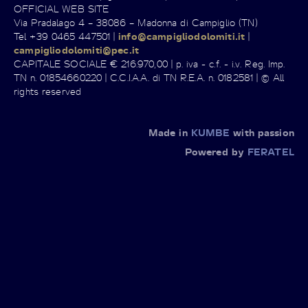
OFFICIAL WEB SITE
Via Pradalago 4 – 38086 – Madonna di Campiglio (TN)
Tel +39 0465 447501 |
info@campigliodolomiti.it
|
campigliodolomiti@pec.it
CAPITALE SOCIALE € 216.970,00 | p. iva - c.f. - i.v. Reg. Imp.
TN n. 01854660220 | C.C.I.A.A. di TN R.E.A. n. 0182581 | © All
rights reserved
Made in
KUMBE
with passion
Powered by
FERATEL