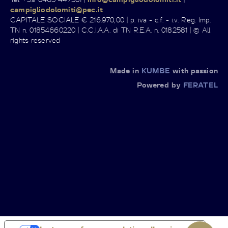
campigliodolomiti@pec.it
CAPITALE SOCIALE € 216.970,00 | p. iva - c.f. - i.v. Reg. Imp.
TN n. 01854660220 | C.C.I.A.A. di TN R.E.A. n. 0182581 | © All
rights reserved
Made in
KUMBE
with passion
Powered by
FERATEL