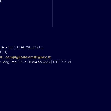
i
.p.A. - OFFICIAL WEB SITE
 (TN)
it
|
campigliodolomiti@pec.it
. Reg. Imp. TN n. 01854660220 | C.C.I.A.A. di