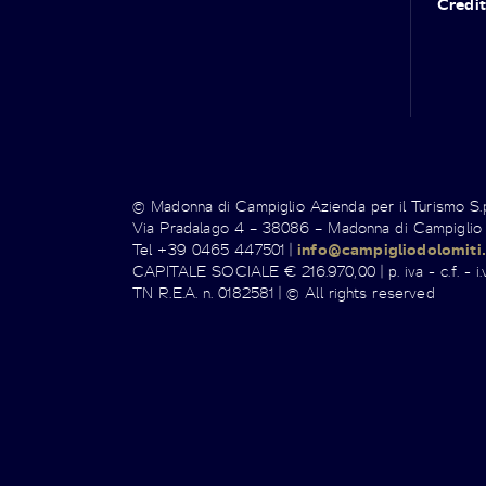
Credit
© Madonna di Campiglio Azienda per il Turismo S
Via Pradalago 4 – 38086 – Madonna di Campiglio
Tel +39 0465 447501 |
info@campigliodolomiti.
CAPITALE SOCIALE € 216.970,00 | p. iva - c.f. - i.v
TN R.E.A. n. 0182581 | © All rights reserved