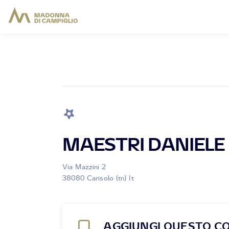
MAESTRI DANIELE
Via Mazzini 2
38080 Carisolo (tn) It
AGGIUNGI QUESTO C