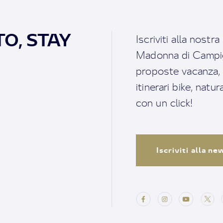
O, STAY
Iscriviti alla nostr
Madonna di Campigl
proposte vacanza, i 
itinerari bike, natu
con un click!
Iscriviti alla n