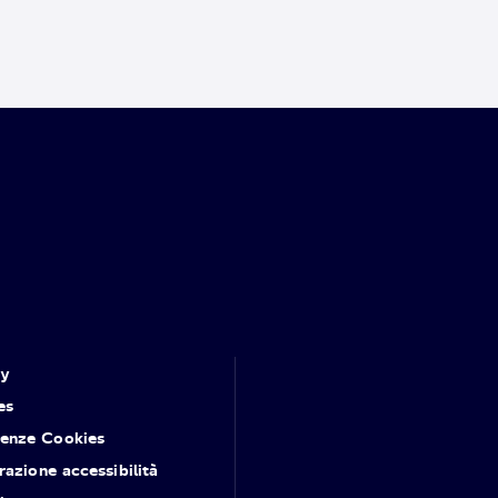
cy
es
renze Cookies
razione accessibilità