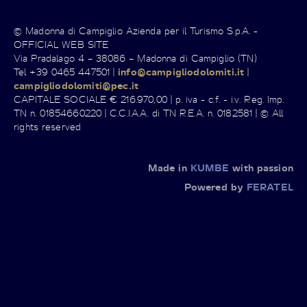
© Madonna di Campiglio Azienda per il Turismo S.p.A. -
OFFICIAL WEB SITE
Via Pradalago 4 – 38086 – Madonna di Campiglio (TN)
Tel +39 0465 447501 |
info@campigliodolomiti.it
|
campigliodolomiti@pec.it
CAPITALE SOCIALE € 216.970,00 | p. iva - c.f. - i.v. Reg. Imp.
TN n. 01854660220 | C.C.I.A.A. di TN R.E.A. n. 0182581 | © All
rights reserved
Made in
KUMBE
with passion
Powered by
FERATEL