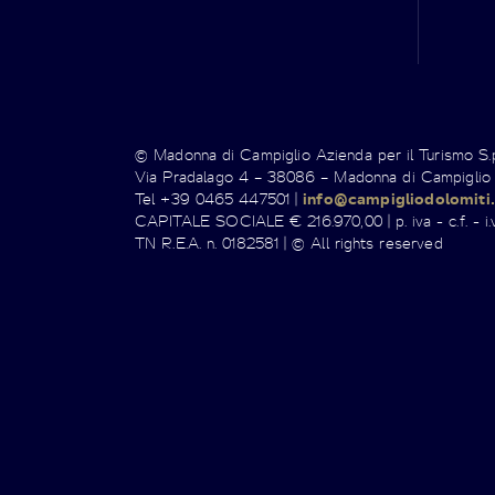
© Madonna di Campiglio Azienda per il Turismo S
Via Pradalago 4 – 38086 – Madonna di Campiglio
Tel +39 0465 447501 |
info@campigliodolomiti.
CAPITALE SOCIALE € 216.970,00 | p. iva - c.f. - i.v
TN R.E.A. n. 0182581 | © All rights reserved