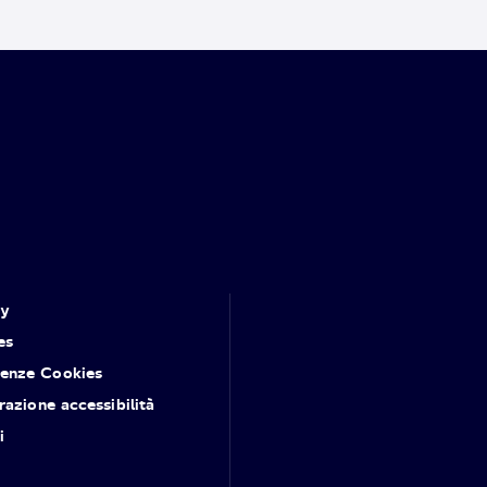
cy
es
renze Cookies
razione accessibilità
i