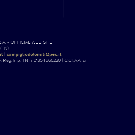
.p.A. - OFFICIAL WEB SITE
 (TN)
it
|
campigliodolomiti@pec.it
. Reg. Imp. TN n. 01854660220 | C.C.I.A.A. di