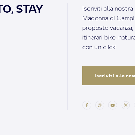
O, STAY
Iscriviti alla nostr
Madonna di Campigl
proposte vacanza, i 
itinerari bike, natu
con un click!
Iscriviti alla n