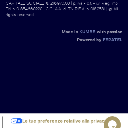
CAPITALE SOCIALE € 216.970,00 | p. iva - c.f. - i.v. Reg. Imp.
TN n. 01854660220 | C.C.I.A.A. di TN R.E.A. n. 0182581 | © All
rights reserved
Made in
KUMBE
with passion
Powered by
FERATEL
Le tue preferenze relative alla privacy