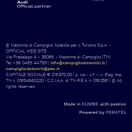
© Madonna di Campiglio Azienda per il Turismo S.p.A. -
OFFICIAL WEB SITE
Via Pradalago 4 – 38086 – Madonna di Campiglio (TN)
Tel +39 0465 447501 |
info@campigliodolomiti.it
|
campigliodolomiti@pec.it
CAPITALE SOCIALE € 216.970,00 | p. iva - c.f. - i.v. Reg. Imp.
TN n. 01854660220 | C.C.I.A.A. di TN R.E.A. n. 0182581 | © All
rights reserved
Made in
KUMBE
with passion
Powered by
FERATEL