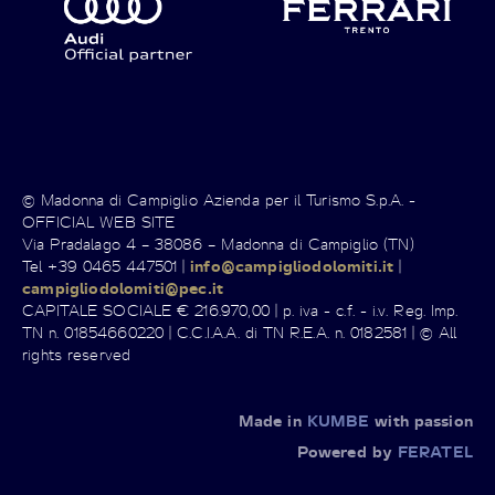
© Madonna di Campiglio Azienda per il Turismo S.p.A. -
OFFICIAL WEB SITE
Via Pradalago 4 – 38086 – Madonna di Campiglio (TN)
Tel +39 0465 447501 |
info@campigliodolomiti.it
|
campigliodolomiti@pec.it
CAPITALE SOCIALE € 216.970,00 | p. iva - c.f. - i.v. Reg. Imp.
TN n. 01854660220 | C.C.I.A.A. di TN R.E.A. n. 0182581 | © All
rights reserved
Made in
KUMBE
with passion
Powered by
FERATEL