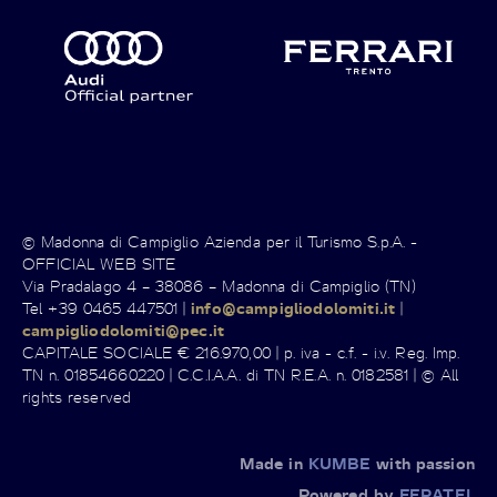
© Madonna di Campiglio Azienda per il Turismo S.p.A. -
OFFICIAL WEB SITE
Via Pradalago 4 – 38086 – Madonna di Campiglio (TN)
Tel +39 0465 447501 |
info@campigliodolomiti.it
|
campigliodolomiti@pec.it
CAPITALE SOCIALE € 216.970,00 | p. iva - c.f. - i.v. Reg. Imp.
TN n. 01854660220 | C.C.I.A.A. di TN R.E.A. n. 0182581 | © All
rights reserved
Made in
KUMBE
with passion
Powered by
FERATEL