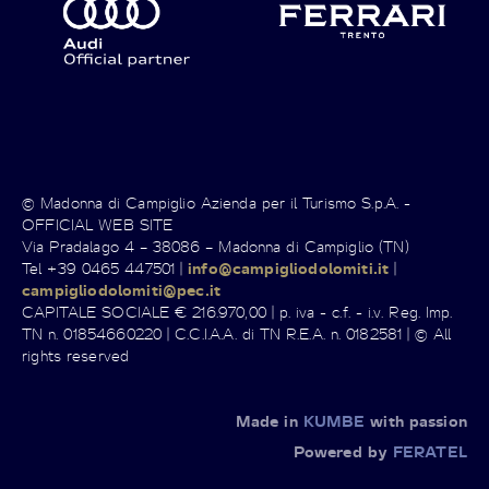
© Madonna di Campiglio Azienda per il Turismo S.p.A. -
OFFICIAL WEB SITE
Via Pradalago 4 – 38086 – Madonna di Campiglio (TN)
Tel +39 0465 447501 |
info@campigliodolomiti.it
|
campigliodolomiti@pec.it
CAPITALE SOCIALE € 216.970,00 | p. iva - c.f. - i.v. Reg. Imp.
TN n. 01854660220 | C.C.I.A.A. di TN R.E.A. n. 0182581 | © All
rights reserved
Made in
KUMBE
with passion
Powered by
FERATEL