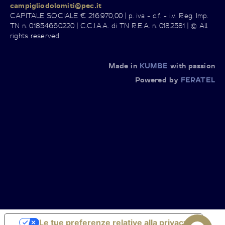
campigliodolomiti@pec.it
CAPITALE SOCIALE € 216.970,00 | p. iva - c.f. - i.v. Reg. Imp.
TN n. 01854660220 | C.C.I.A.A. di TN R.E.A. n. 0182581 | © All
rights reserved
Made in
KUMBE
with passion
Powered by
FERATEL
Le tue preferenze relative alla privacy