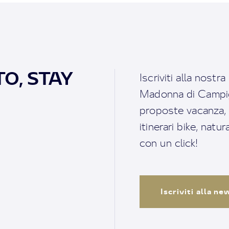
O, STAY
Iscriviti alla nostr
Madonna di Campigl
proposte vacanza, i 
itinerari bike, natu
con un click!
Iscriviti alla n