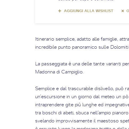
AGGIUNGI ALLA WISHLIST
O
Itinerario semplice, adatto alle famiglie, att
incredibile punto panoramico sulle Dolomiti
La passeggiata è una delle tante varianti pe
Madonna di Campiglio.
Semplice e dal trascurabile dislivello, può
un'escursione in un giorno dal meteo un pò
intraprendere gite più lunghe ed impegnative.
tra boschi di abeti, sbuca nell'ampio pianor
svelando improvvisamente il maestoso spetta
è previsto lungo la medesima tratta o dalla