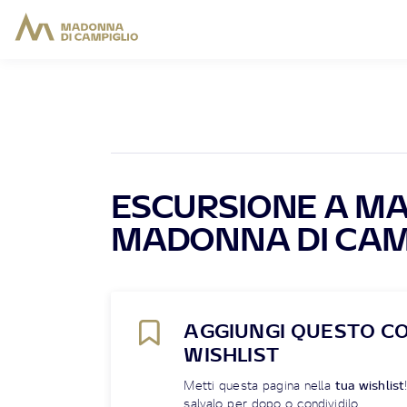
ESCURSIONE A MA
MADONNA DI CAM
AGGIUNGI QUESTO C
WISHLIST
Metti questa pagina nella
tua wishlist
salvalo per dopo o condividilo.