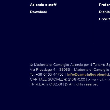
Azienda e staff
Prefe
Download
Dichia
Credit
© Madonna di Campiglio Azienda per il Turismo S
Via Pradalago 4 – 38086 – Madonna di Campiglio
Tel +39 0465 447501 |
info@campigliodolomiti.
CAPITALE SOCIALE € 216.970,00 | p. iva - c.f. - i.v
TN R.E.A. n. 0182581 | © All rights reserved