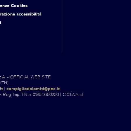
renze Cookies
razione accessibilità
i
.p.A. - OFFICIAL WEB SITE
 (TN)
it
|
campigliodolomiti@pec.it
. Reg. Imp. TN n. 01854660220 | C.C.I.A.A. di