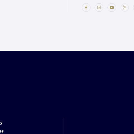
cy
es