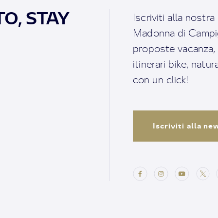
O, STAY
Iscriviti alla nostr
Madonna di Campigl
proposte vacanza, i 
itinerari bike, natu
con un click!
Iscriviti alla n