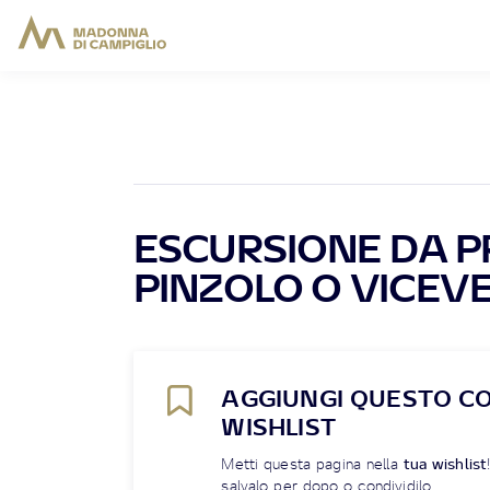
ESCURSIONE DA 
PINZOLO O VICEV
AGGIUNGI QUESTO C
WISHLIST
Metti questa pagina nella
tua wishlist
salvalo per dopo o condividilo.