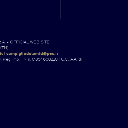
.p.A. - OFFICIAL WEB SITE
 (TN)
it
|
campigliodolomiti@pec.it
. Reg. Imp. TN n. 01854660220 | C.C.I.A.A. di