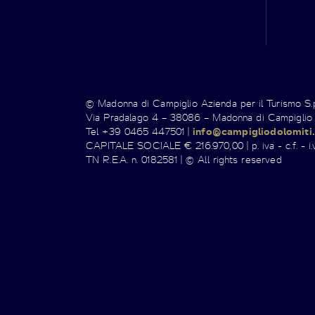
© Madonna di Campiglio Azienda per il Turismo S
Via Pradalago 4 – 38086 – Madonna di Campiglio
Tel +39 0465 447501 |
info@campigliodolomiti.
CAPITALE SOCIALE € 216.970,00 | p. iva - c.f. - i.v
TN R.E.A. n. 0182581 | © All rights reserved