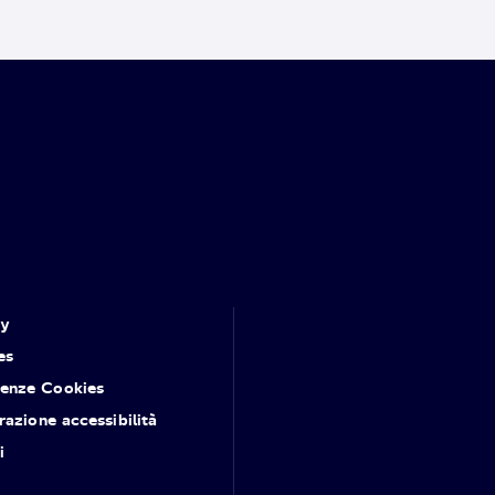
cy
es
renze Cookies
razione accessibilità
i