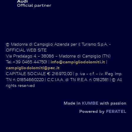
© Madonna di Campiglio Azienda per il Turismo S.p.A. -
OFFICIAL WEB SITE
Via Pradalago 4 – 38086 – Madonna di Campiglio (TN)
Tel +39 0465 447501 |
info@campigliodolomiti.it
|
campigliodolomiti@pec.it
CAPITALE SOCIALE € 216.970,00 | p. iva - c.f. - i.v. Reg. Imp.
TN n. 01854660220 | C.C.I.A.A. di TN R.E.A. n. 0182581 | © All
rights reserved
Made in
KUMBE
with passion
Powered by
FERATEL