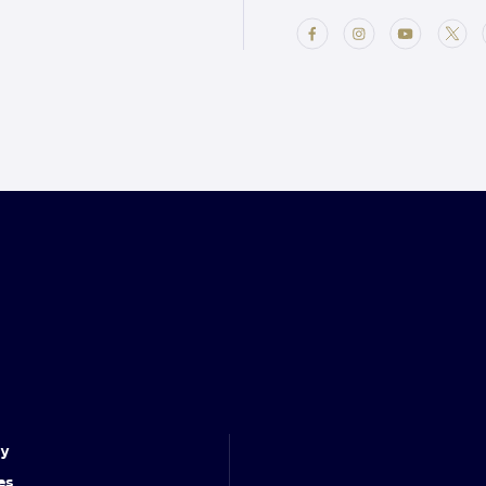
cy
es