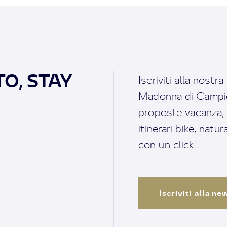
O, STAY
Iscriviti alla nostr
Madonna di Campigl
proposte vacanza, i 
itinerari bike, natu
con un click!
Iscriviti alla n