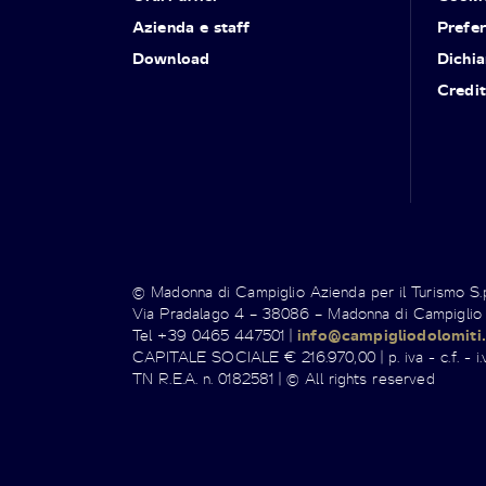
Azienda e staff
Prefe
Download
Dichia
Credit
© Madonna di Campiglio Azienda per il Turismo S
Via Pradalago 4 – 38086 – Madonna di Campiglio
Tel +39 0465 447501 |
info@campigliodolomiti.
CAPITALE SOCIALE € 216.970,00 | p. iva - c.f. - i.v
TN R.E.A. n. 0182581 | © All rights reserved