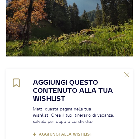
AGGIUNGI QUESTO
CONTENUTO ALLA TUA
WISHLIST
Metti questa pagina nella
tua
wishlist
! Crea il tuo itinerario di vacanza,
salvalo per dopo o condividilo.
AGGIUNGI ALLA WISHLIST