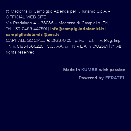
© Madonna di Campiglio Azienda per il Turismo S.p.A. -
OFFICIAL WEB SITE
Via Pradalago 4 – 38086 – Madonna di Campiglio (TN)
Tel +39 0465 447501 |
info@campigliodolomiti.it
|
campigliodolomiti@pec.it
CAPITALE SOCIALE € 216.970,00 | p. iva - c.f. - i.v. Reg. Imp.
TN n. 01854660220 | C.C.I.A.A. di TN R.E.A. n. 0182581 | © All
rights reserved
Made in
KUMBE
with passion
Powered by
FERATEL