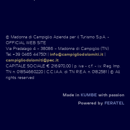
© Madonna di Campiglio Azienda per il Turismo S.p.A. -
OFFICIAL WEB SITE
Via Pradalago 4 – 38086 – Madonna di Campiglio (TN)
Tel +39 0465 447501 |
info@campigliodolomiti.it
|
campigliodolomiti@pec.it
CAPITALE SOCIALE € 216.970,00 | p. iva - c.f. - i.v. Reg. Imp.
TN n. 01854660220 | C.C.I.A.A. di TN R.E.A. n. 0182581 | © All
rights reserved
Made in
KUMBE
with passion
Powered by
FERATEL