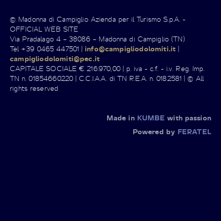
© Madonna di Campiglio Azienda per il Turismo S.p.A. -
OFFICIAL WEB SITE
Via Pradalago 4 – 38086 – Madonna di Campiglio (TN)
Tel +39 0465 447501 |
info@campigliodolomiti.it
|
campigliodolomiti@pec.it
CAPITALE SOCIALE € 216.970,00 | p. iva - c.f. - i.v. Reg. Imp.
TN n. 01854660220 | C.C.I.A.A. di TN R.E.A. n. 0182581 | © All
rights reserved
Made in
KUMBE
with passion
Powered by
FERATEL