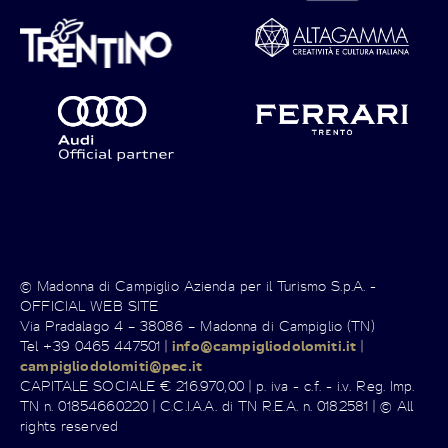
© Madonna di Campiglio Azienda per il Turismo S.p.A. -
OFFICIAL WEB SITE
Via Pradalago 4 – 38086 – Madonna di Campiglio (TN)
Tel +39 0465 447501 |
info@campigliodolomiti.it
|
campigliodolomiti@pec.it
CAPITALE SOCIALE € 216.970,00 | p. iva - c.f. - i.v. Reg. Imp.
TN n. 01854660220 | C.C.I.A.A. di TN R.E.A. n. 0182581 | © All
rights reserved