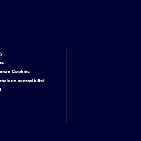
cy
es
renze Cookies
razione accessibilità
i