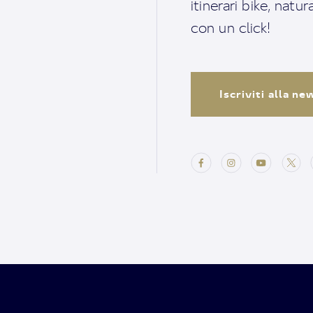
itinerari bike, natu
con un click!
Iscriviti alla n