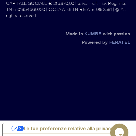
CAPITALE SOCIALE € 216.970,00 | p. iva - c.f. - i.v. Reg. Imp.
TN n. 01854660220 | C.C.I.A.A. di TN R.E.A. n. 0182581 | © All
rights reserved
Made in
KUMBE
with passion
Powered by
FERATEL
Le tue preferenze relative alla privacy