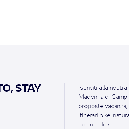
O, STAY
Iscriviti alla nostr
Madonna di Campigl
proposte vacanza, i 
itinerari bike, natu
con un click!