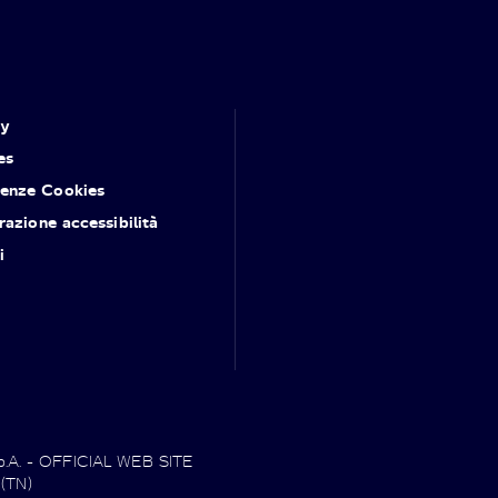
cy
es
renze Cookies
razione accessibilità
i
.p.A. - OFFICIAL WEB SITE
 (TN)