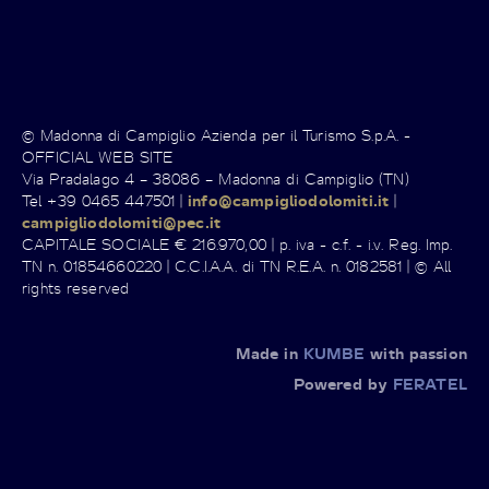
© Madonna di Campiglio Azienda per il Turismo S.p.A. -
OFFICIAL WEB SITE
Via Pradalago 4 – 38086 – Madonna di Campiglio (TN)
Tel +39 0465 447501 |
info@campigliodolomiti.it
|
campigliodolomiti@pec.it
CAPITALE SOCIALE € 216.970,00 | p. iva - c.f. - i.v. Reg. Imp.
TN n. 01854660220 | C.C.I.A.A. di TN R.E.A. n. 0182581 | © All
rights reserved
Made in
KUMBE
with passion
Powered by
FERATEL