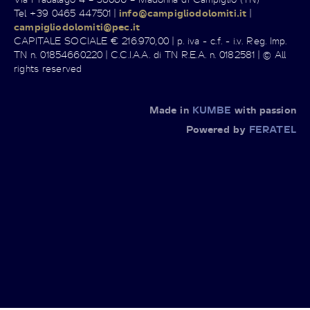
Tel +39 0465 447501 |
info@campigliodolomiti.it
|
campigliodolomiti@pec.it
CAPITALE SOCIALE € 216.970,00 | p. iva - c.f. - i.v. Reg. Imp.
TN n. 01854660220 | C.C.I.A.A. di TN R.E.A. n. 0182581 | © All
rights reserved
Made in
KUMBE
with passion
Powered by
FERATEL