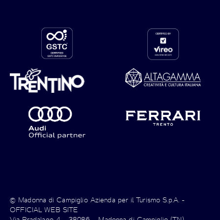
© Madonna di Campiglio Azienda per il Turismo S.p.A. -
OFFICIAL WEB SITE
Via Pradalago 4 – 38086 – Madonna di Campiglio (TN)