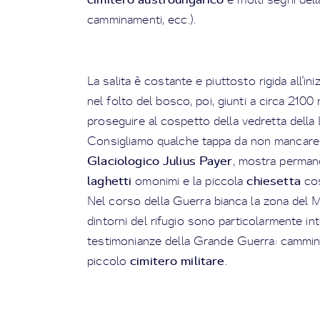
camminamenti, ecc.).
La salita è costante e piuttosto rigida all'in
nel folto del bosco, poi, giunti a circa 2100
proseguire al cospetto della vedretta della L
Consigliamo qualche tappa da non mancare a 
Glaciologico Julius Payer
, mostra permane
laghetti
chiesetta
omonimi e la piccola
cos
Nel corso della Guerra bianca la zona del Ma
dintorni del rifugio sono particolarmente in
testimonianze della Grande Guerra: camminam
cimitero militare
piccolo
.