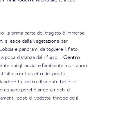
izio: la prima parte del tragitto è immersa
 m, si esce dalla vegetazione per
obbia e panorami da togliere il fiato.
Centro
poca distanza dal rifugio: il
nte sui ghiacciai e l'ambiente montano; i
truita con il granito del posto.
ndron fu teatro di scontri bellici e i
teressanti perchè ancora ricchi di
enti, posti di vedetta, trincee ed il