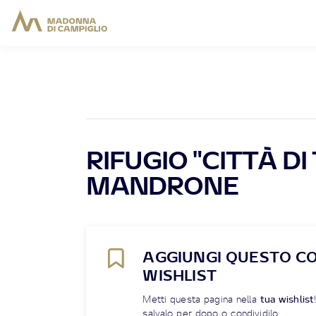
RIFUGIO "CITTÀ DI
MANDRONE
AGGIUNGI QUESTO C
WISHLIST
Metti questa pagina nella
tua wishlist
salvalo per dopo o condividilo.