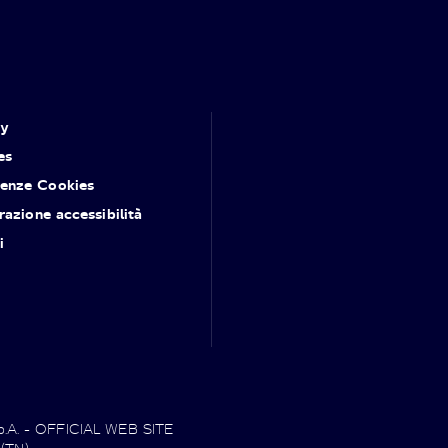
cy
es
renze Cookies
razione accessibilità
i
.p.A. - OFFICIAL WEB SITE