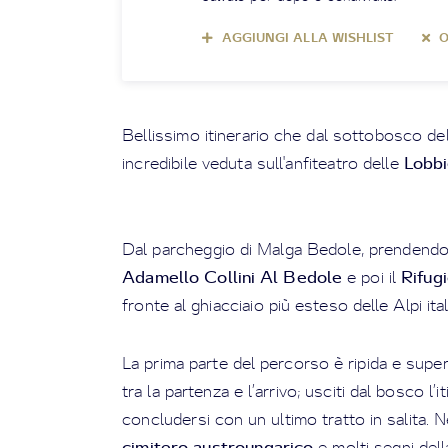
AGGIUNGI ALLA WISHLIST
O
Bellissimo itinerario che dal sottobosco de
Lobb
incredibile veduta sull'anfiteatro delle
Dal parcheggio di Malga Bedole, prendendo l
Adamello Collini Al Bedole
Rifug
e poi il
fronte al ghiacciaio più esteso delle Alpi ital
La prima parte del percorso è ripida e super
tra la partenza e l’arrivo; usciti dal bosco l’i
concludersi con un ultimo tratto in salita. N
cimitero austroungarico
e molti segni del