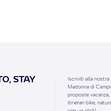
O, STAY
Iscriviti alla nostr
Madonna di Campigl
proposte vacanza, i 
itinerari bike, natu
con un click!