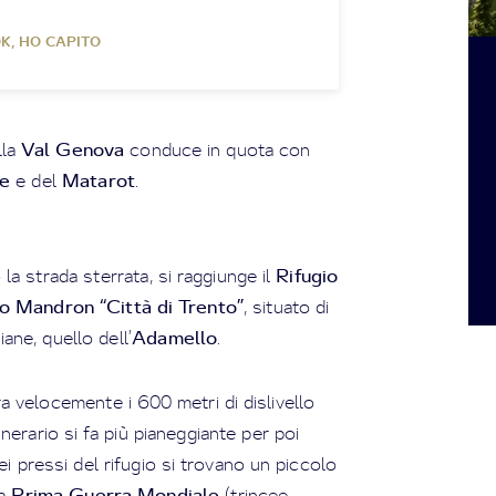
K, HO CAPITO
Val Genova
lla
conduce in quota con
ie
Matarot
e del
.
Rifugio
a strada sterrata, si raggiunge il
io Mandron “Città di Trento”
, situato di
Adamello
iane, quello dell’
.
a velocemente i 600 metri di dislivello
tinerario si fa più pianeggiante per poi
ei pressi del rifugio si trovano un piccolo
Prima Guerra Mondiale
la
(trincee,