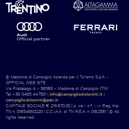
© Madonna di Campiglio Azienda per il Turismo S.p.A. -
OFFICIAL WEB SITE
Via Pradalago 4 – 38086 – Madonna di Campiglio (TN)
Tel +39 0465 447501 |
info@campigliodolomiti.it
|
campigliodolomiti@pec.it
CAPITALE SOCIALE € 216.970,00 | p. iva - c.f. - i.v. Reg. Imp.
TN n. 01854660220 | C.C.I.A.A. di TN R.E.A. n. 0182581 | © All
rights reserved