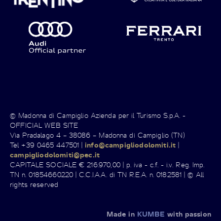
© Madonna di Campiglio Azienda per il Turismo S.p.A. -
OFFICIAL WEB SITE
Via Pradalago 4 – 38086 – Madonna di Campiglio (TN)
Tel +39 0465 447501 |
info@campigliodolomiti.it
|
campigliodolomiti@pec.it
CAPITALE SOCIALE € 216.970,00 | p. iva - c.f. - i.v. Reg. Imp.
TN n. 01854660220 | C.C.I.A.A. di TN R.E.A. n. 0182581 | © All
rights reserved
Made in
KUMBE
with passion