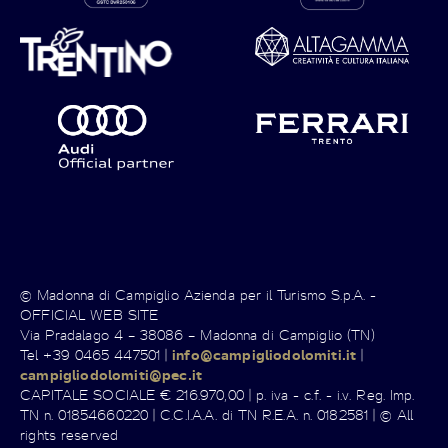
© Madonna di Campiglio Azienda per il Turismo S.p.A. -
OFFICIAL WEB SITE
Via Pradalago 4 – 38086 – Madonna di Campiglio (TN)
Tel +39 0465 447501 |
info@campigliodolomiti.it
|
campigliodolomiti@pec.it
CAPITALE SOCIALE € 216.970,00 | p. iva - c.f. - i.v. Reg. Imp.
TN n. 01854660220 | C.C.I.A.A. di TN R.E.A. n. 0182581 | © All
rights reserved