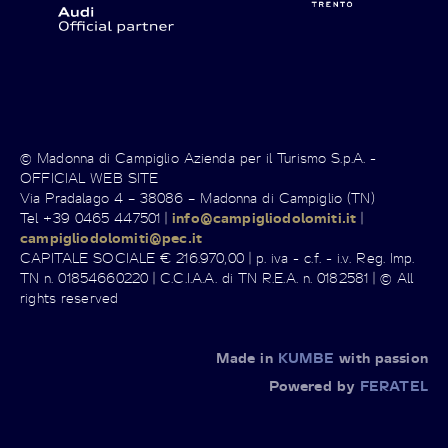
© Madonna di Campiglio Azienda per il Turismo S.p.A. -
OFFICIAL WEB SITE
Via Pradalago 4 – 38086 – Madonna di Campiglio (TN)
Tel +39 0465 447501 |
info@campigliodolomiti.it
|
campigliodolomiti@pec.it
CAPITALE SOCIALE € 216.970,00 | p. iva - c.f. - i.v. Reg. Imp.
TN n. 01854660220 | C.C.I.A.A. di TN R.E.A. n. 0182581 | © All
rights reserved
Made in
KUMBE
with passion
Powered by
FERATEL