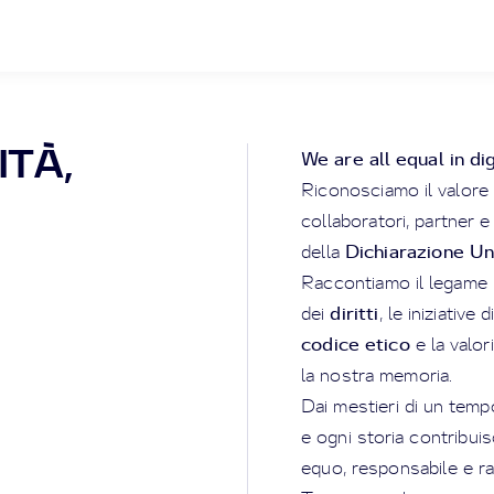
ITÀ,
We are all equal in dig
Riconosciamo il valore 
collaboratori, partner e
Dichiarazione Un
della
Raccontiamo il legame p
diritti
dei
, le iniziative d
codice etico
e la valor
la nostra memoria.
Dai mestieri di un temp
e ogni storia contribui
equo, responsabile e rad