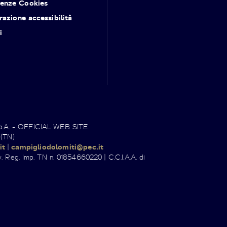
renze Cookies
razione accessibilità
i
.p.A. - OFFICIAL WEB SITE
 (TN)
it
|
campigliodolomiti@pec.it
. Reg. Imp. TN n. 01854660220 | C.C.I.A.A. di