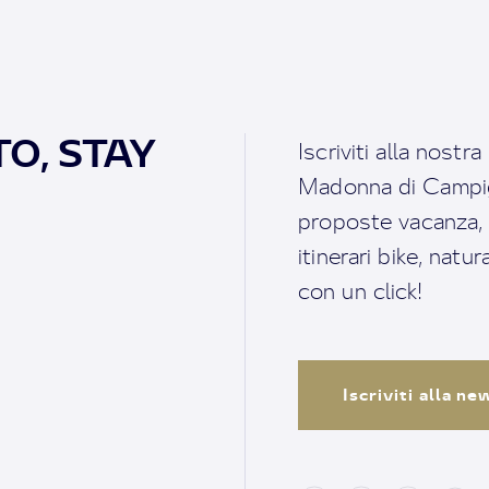
O, STAY
Iscriviti alla nostr
Madonna di Campigl
proposte vacanza, i 
itinerari bike, natu
con un click!
Iscriviti alla n