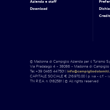
Azienda e staff
Prefe
Download
Dichia
Credit
© Madonna di Campiglio Azienda per il Turismo S
Via Pradalago 4 – 38086 – Madonna di Campiglio
Tel +39 0465 447501 |
info@campigliodolomiti.
CAPITALE SOCIALE € 216.970,00 | p. iva - c.f. - i.v
TN R.E.A. n. 0182581 | © All rights reserved