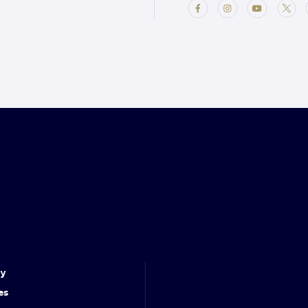
cy
es