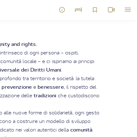
nity and rights.
intrinseco di ogni persona – ospiti,
 comunità locale – e ci ispiriamo ai principi
iversale dei Diritti Umani
.
rofondo tra territorio e società: la tutela
prevenzione
benessere
i
e
, il rispetto del
tradizioni
izzazione delle
che custodiscono
o alle nuove forme di solidarietà, ogni gesto
scono a costruire un modello di sviluppo
comunità
icato nei valori autentici della
.