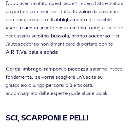
Dopo aver valutato questi aspetti, scegli l’attrezzatura
zaino
da portare con te: innanzitutto lo
da preparare
abbigliamento
con cura, completo di
di ricambio,
viveri e acqua
cartina
quanto basta,
topografica e se
sciolina
bussola
pronto soccorso
necessario
,
,
. Per
l’autosoccorso non dimenticare di portare con te
A.R.T.Va
pala
sonda
,
e
.
Corda
imbrago
ramponi
piccozza
,
,
e
saranno invece
fondamentali se vorrai scegliere un’uscita su
ghiacciaio o lungo percorsi più articolati,
accompagnato dalle esperte guide alpine locali.
SCI, SCARPONI E PELLI