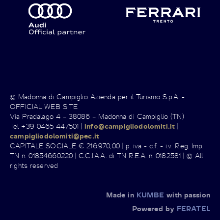
© Madonna di Campiglio Azienda per il Turismo S.p.A. -
OFFICIAL WEB SITE
Via Pradalago 4 – 38086 – Madonna di Campiglio (TN)
Tel +39 0465 447501 |
info@campigliodolomiti.it
|
campigliodolomiti@pec.it
CAPITALE SOCIALE € 216.970,00 | p. iva - c.f. - i.v. Reg. Imp.
TN n. 01854660220 | C.C.I.A.A. di TN R.E.A. n. 0182581 | © All
rights reserved
Made in
KUMBE
with passion
Powered by
FERATEL