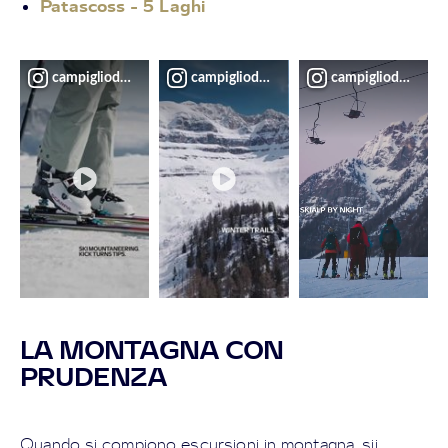
Patascoss - 5 Laghi
campigliodolomiti
campigliodolomiti
campigliodolomiti
LA MONTAGNA CON
PRUDENZA
Quando si compiono escursioni in montagna, sii