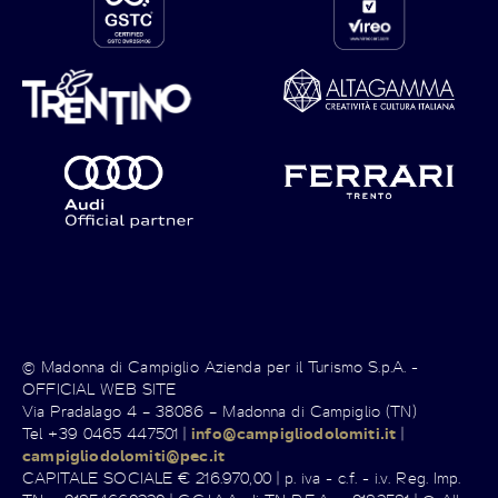
© Madonna di Campiglio Azienda per il Turismo S.p.A. -
OFFICIAL WEB SITE
Via Pradalago 4 – 38086 – Madonna di Campiglio (TN)
Tel +39 0465 447501 |
info@campigliodolomiti.it
|
campigliodolomiti@pec.it
CAPITALE SOCIALE € 216.970,00 | p. iva - c.f. - i.v. Reg. Imp.