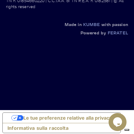
TN n. 01854660220 | C.C.I.A.A. di TN R.E.A. n. 0182581 | © All
rights reserved
Made in
KUMBE
with passion
Powered by
FERATEL
Le tue preferenze relative alla privacy
Informativa sulla raccolta