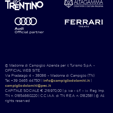
© Madonna di Campiglio Azienda per il Turismo S.p.A. -
OFFICIAL WEB SITE
Via Pradalago 4 – 38086 – Madonna di Campiglio (TN)
Tel +39 0465 447501 |
info@campigliodolomiti.it
|
campigliodolomiti@pec.it
CAPITALE SOCIALE € 216.970,00 | p. iva - c.f. - i.v. Reg. Imp.
TN n. 01854660220 | C.C.I.A.A. di TN R.E.A. n. 0182581 | © All
rights reserved