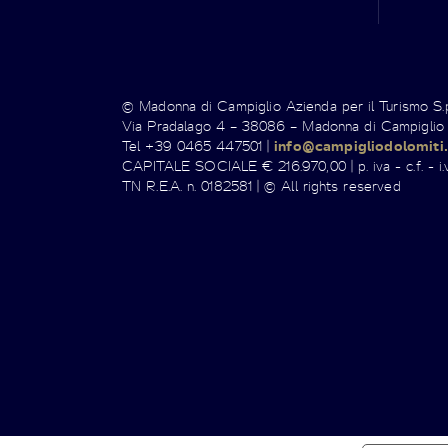
© Madonna di Campiglio Azienda per il Turismo S
Via Pradalago 4 – 38086 – Madonna di Campiglio
Tel +39 0465 447501 |
info@campigliodolomiti.
CAPITALE SOCIALE € 216.970,00 | p. iva - c.f. - i.v
TN R.E.A. n. 0182581 | © All rights reserved