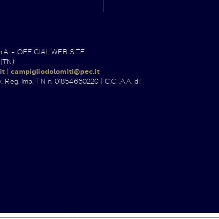
.p.A. - OFFICIAL WEB SITE
 (TN)
it
|
campigliodolomiti@pec.it
. Reg. Imp. TN n. 01854660220 | C.C.I.A.A. di