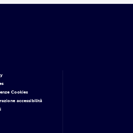
cy
es
renze Cookies
razione accessibilità
i