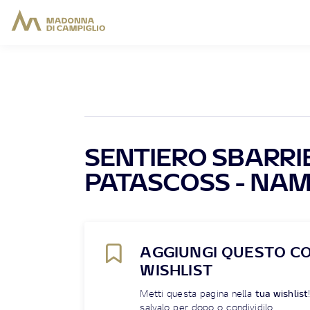
SENTIERO SBARRI
PATASCOSS - NA
AGGIUNGI QUESTO C
WISHLIST
Metti questa pagina nella
tua wishlist
salvalo per dopo o condividilo.