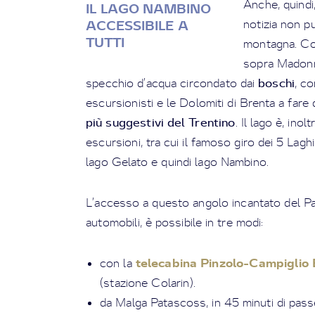
Anche, quindi
IL LAGO NAMBINO
notizia non pu
ACCESSIBILE A
TUTTI
montagna. Col
sopra Madonna
boschi
specchio d’acqua circondato dai
, c
escursionisti e le Dolomiti di Brenta a fare
più suggestivi del Trentino
. Il lago è, ino
escursioni, tra cui il famoso giro dei 5 Lagh
lago Gelato e quindi lago Nambino.
L’accesso a questo angolo incantato del Pa
automobili, è possibile in tre modi:
telecabina Pinzolo-Campiglio
con la
(stazione Colarin).
da Malga Patascoss, in 45 minuti di pass