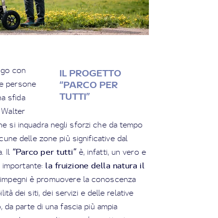
ogo con
IL PROGETTO
le persone
“PARCO PER
TUTTI”
na sfida
 Walter
he si inquadra negli sforzi che da tempo
une delle zone più significative dal
“Parco per tutti”
. Il
è, infatti, un vero e
la fruizione della natura il
à importante:
i impegni è promuovere la conoscenza
ità dei siti, dei servizi e delle relative
, da parte di una fascia più ampia