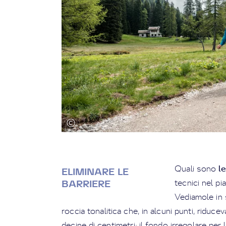
le
Quali sono
ELIMINARE LE
tecnici nel pi
BARRIERE
Vediamole in s
roccia tonalitica che, in alcuni punti, riduc
decine di centimetri; il fondo irregolare pe