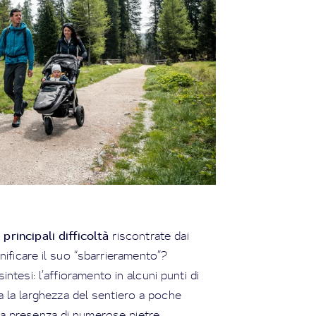
 principali difficoltà
riscontrate dai
anificare il suo “sbarrieramento”?
intesi: l’affioramento in alcuni punti di
eva la larghezza del sentiero a poche
r la presenza di numerose pietre