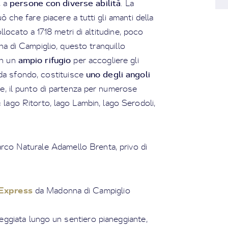
persone con diverse abilità
, a
. La
ò che fare piacere a tutti gli amanti della
locato a 1718 metri di altitudine, poco
 di Campiglio, questo tranquillo
ampio rifugio
on un
per accogliere gli
uno degli angoli
 da sfondo, costituisce
ltre, il punto di partenza per numerose
i: lago Ritorto, lago Lambin, lago Serodoli,
rco Naturale Adamello Brenta, privo di
 Express
da Madonna di Campiglio
eggiata lungo un sentiero pianeggiante,