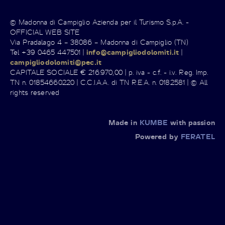
© Madonna di Campiglio Azienda per il Turismo S.p.A. -
OFFICIAL WEB SITE
Via Pradalago 4 – 38086 – Madonna di Campiglio (TN)
Tel +39 0465 447501 |
info@campigliodolomiti.it
|
campigliodolomiti@pec.it
CAPITALE SOCIALE € 216.970,00 | p. iva - c.f. - i.v. Reg. Imp.
TN n. 01854660220 | C.C.I.A.A. di TN R.E.A. n. 0182581 | © All
rights reserved
Made in
KUMBE
with passion
Powered by
FERATEL