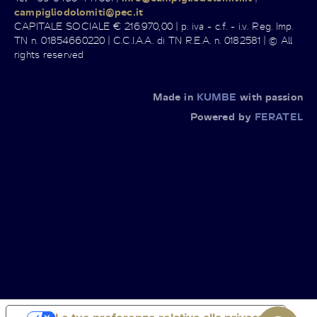
campigliodolomiti@pec.it
CAPITALE SOCIALE € 216.970,00 | p. iva - c.f. - i.v. Reg. Imp.
TN n. 01854660220 | C.C.I.A.A. di TN R.E.A. n. 0182581 | © All
rights reserved
Made in
KUMBE
with passion
Powered by
FERATEL