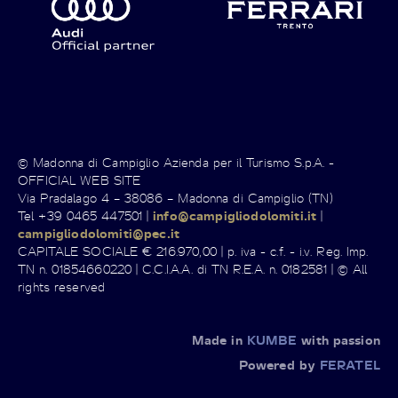
© Madonna di Campiglio Azienda per il Turismo S.p.A. -
OFFICIAL WEB SITE
Via Pradalago 4 – 38086 – Madonna di Campiglio (TN)
Tel +39 0465 447501 |
info@campigliodolomiti.it
|
campigliodolomiti@pec.it
CAPITALE SOCIALE € 216.970,00 | p. iva - c.f. - i.v. Reg. Imp.
TN n. 01854660220 | C.C.I.A.A. di TN R.E.A. n. 0182581 | © All
rights reserved
Made in
KUMBE
with passion
Powered by
FERATEL