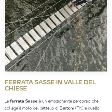
FERRATA SASSE IN VALLE DEL
CHIESE
ferrata Sasse
La
è un emozionante percorso che
Baitoni
collega il molo del battello di
(TN) a quello