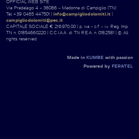
© Madonna di Campiglio Azienda per il Turismo S.p.A. -
OFFICIAL WEB SITE
Via Pradalago 4 – 38086 – Madonna di Campiglio (TN)
Tel +39 0465 447501 |
info@campigliodolomiti.it
|
campigliodolomiti@pec.it
CAPITALE SOCIALE € 216.970,00 | p. iva - c.f. - i.v. Reg. Imp.
TN n. 01854660220 | C.C.I.A.A. di TN R.E.A. n. 0182581 | © All
rights reserved
Made in
KUMBE
with passion
Powered by
FERATEL