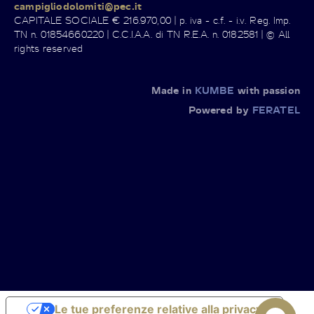
campigliodolomiti@pec.it
CAPITALE SOCIALE € 216.970,00 | p. iva - c.f. - i.v. Reg. Imp.
TN n. 01854660220 | C.C.I.A.A. di TN R.E.A. n. 0182581 | © All
rights reserved
Made in
KUMBE
with passion
Powered by
FERATEL
Le tue preferenze relative alla privacy