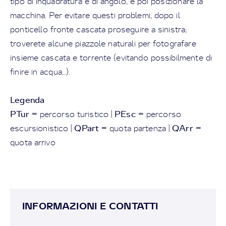
tipo di inquadratura e di angolo, e poi posizionare la
macchina. Per evitare questi problemi, dopo il
ponticello fronte cascata proseguire a sinistra;
troverete alcune piazzole naturali per fotografare
insieme cascata e torrente (evitando possibilmente di
finire in acqua…).
Legenda
PTur
PEsc
= percorso turistico |
= percorso
QPart
QArr
escursionistico |
= quota partenza |
=
quota arrivo
INFORMAZIONI E CONTATTI