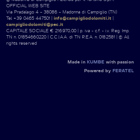
OFFICIAL WEB SITE
Via Pradalago 4 – 38086 – Madonna di Campiglio (TN)
Tel +39 0465 447501 |
info@campigliodolomiti.it
|
campigliodolomiti@pec.it
CAPITALE SOCIALE € 216.970,00 | p. iva - c.f. - i.v. Reg. Imp.
TN n. 01854660220 | C.C.I.A.A. di TN R.E.A. n. 0182581 | © All
rights reserved
Made in
KUMBE
with passion
Powered by
FERATEL