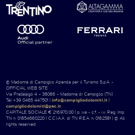
© Madonna di Campiglio Azienda per il Turismo S.p.A. -
OFFICIAL WEB SITE
Via Pradalago 4 – 38086 – Madonna di Campiglio (TN)
Tel +39 0465 447501 |
info@campigliodolomiti.it
|
campigliodolomiti@pec.it
CAPITALE SOCIALE € 216.970,00 | p. iva - c.f. - i.v. Reg. Imp.
TN n. 01854660220 | C.C.I.A.A. di TN R.E.A. n. 0182581 | © All
rights reserved